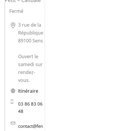
Petit – Calibaie
Fermé
3 rue de la
République
89100 Sens
Ouvert le
samedi sur
rendez-
vous.
Itinéraire
03 86 83 06
48
contact@fen