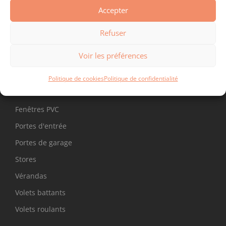
Accepter
Refuser
NOS PRODUITS
Voir les préférences
Fenêtres aluminium
Politique de cookies
Politique de confidentialité
Fenêtres bois
Fenêtres PVC
Portes d'entrée
Portes de garage
Stores
Vérandas
Volets battants
Volets roulants