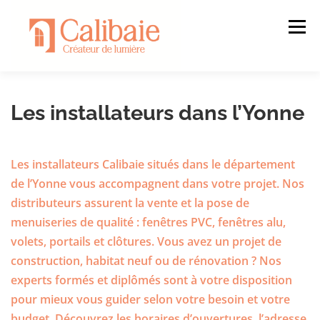
Aller
au
Menu
contenu
NOS ENGAGEMENTS
NOS PRODUITS
Les installateurs dans l’Yonne
CONFIGURATEUR
TROUVER UN INSTALLATEUR
Les installateurs Calibaie situés dans le département
de l’Yonne vous accompagnent dans votre projet. Nos
distributeurs assurent la vente et la pose de
ACCÈS PRO
DEMANDER UN DEVIS
menuiseries de qualité : fenêtres PVC, fenêtres alu,
volets, portails et clôtures. Vous avez un projet de
construction, habitat neuf ou de rénovation ? Nos
experts formés et diplômés sont à votre disposition
pour mieux vous guider selon votre besoin et votre
budget. Découvrez les horaires d’ouvertures, l’adresse