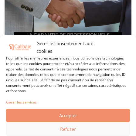
LA GARANTIE DE PROFESSIONNELS
Gérer le consentement aux
cookies
Pour offrir les meilleures expériences, nous utilisons des technologies
telles que les cookies pour stocker et/ou accéder aux informations des
appareils. Le fait de consentir à ces technologies nous permettra de
traiter des données telles que le comportement de navigation ou les ID
uniques sur ce site. Le fait de ne pas consentir ou de retirer son
consentement peut avoir un effet négatif sur certaines caractéristiques
L’assurance vie de votre fermeture
et fonctions.
Toutes les fenêtres Calibaie bénéﬁcient d’une garantie
Gérer les services
décennale. Ces garanties sur certains produits, dont la
Accepter
fenêtre Prestige, sont étendues à 15 ans. Les installateurs
agréés Calibaie ont contracté une garantie décennale pour la
Refuser
pose.