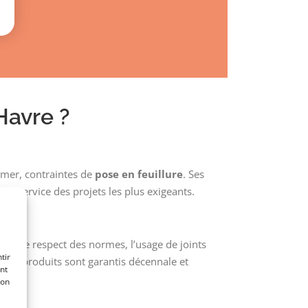
Havre ?
mer, contraintes de
pose en feuillure
. Ses
au service des projets les plus exigeants.
vre
. Le respect des normes, l’usage de joints
tir
Les produits sont garantis décennale et
nt
son