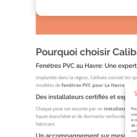
Pourquoi choisir Cali
Fenêtres PVC au Havre: Une expert
Implantée dans la région, Calibaie connaît les sp
modèles de
fenêtres PVC pour Le Havre
sont 
Des installateurs certifiés et exp
Chaque pose est assurée par un
installateur q
Pou
coo
haute étanchéité et de dormants renforcés assu
à c
fabricant.
de 
con
Un accompagnement sur mesure pour