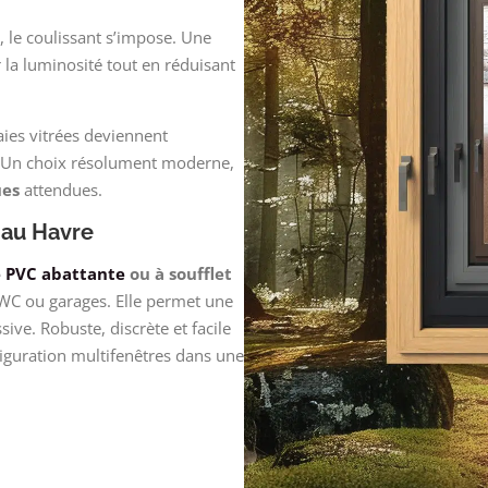
 le coulissant s’impose. Une
la luminosité tout en réduisant
aies vitrées deviennent
ité. Un choix résolument moderne,
ues
attendues.
 au Havre
e PVC abattante
ou à soufflet
, WC ou garages. Elle permet une
sive. Robuste, discrète et facile
figuration multifenêtres dans une