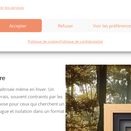
er les services
ntier, l’accompagnement est total. Étude sur site, conseils techni
tion fenêtre PVC Havre
parfaitement adaptée. Le service client Ca
Accepter
Refuser
Voir les préférence
tres PVC pour votre projet a
Politique de cookies
Politique de confidentialité
re
aîtrisée même en hiver. Un
rais, souvent contraints par les
ose pour ceux qui cherchent un
jugue et isolation dans un format