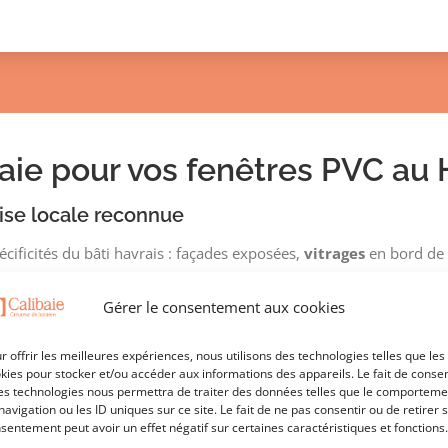
baie pour vos fenêtres PVC au 
ise locale reconnue
écificités du bâti havrais : façades exposées,
vitrages
en bord de 
conçus pour répondre à ces réalités. Un savoir-faire de proximité, 
Gérer le consentement aux cookies
érimentés des fenêtres en PVC au Havre
ualifié RGE
, formé aux techniques de la
menuiserie PVC au Ha
r offrir les meilleures expériences, nous utilisons des technologies telles que les
kies pour stocker et/ou accéder aux informations des appareils. Le fait de consen
rent une performance durable, même face aux agressions salines. 
es technologies nous permettra de traiter des données telles que le comporteme
navigation ou les ID uniques sur ce site. Le fait de ne pas consentir ou de retirer 
sentement peut avoir un effet négatif sur certaines caractéristiques et fonctions.
 l’installation fenêtre PVC au Havre