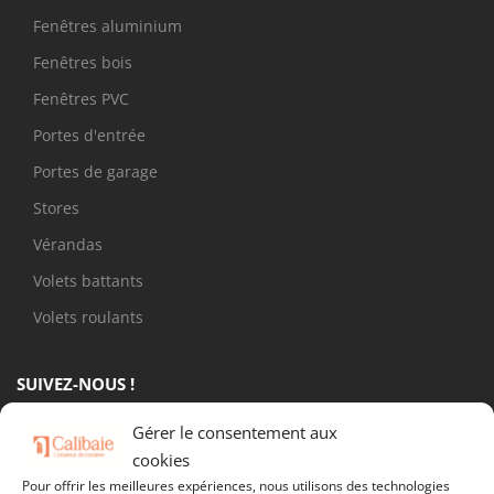
Fenêtres aluminium
Fenêtres bois
Fenêtres PVC
Portes d'entrée
Portes de garage
Stores
Vérandas
Volets battants
Volets roulants
SUIVEZ-NOUS !
Gérer le consentement aux
cookies
Pour offrir les meilleures expériences, nous utilisons des technologies