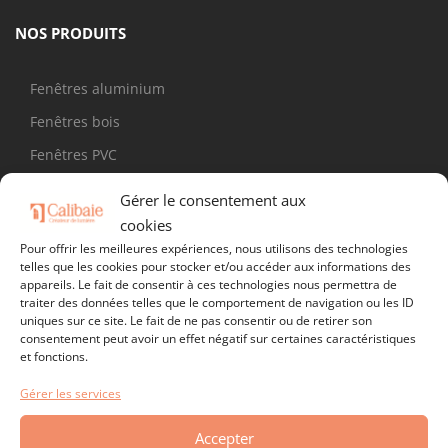
NOS PRODUITS
Fenêtres aluminium
Fenêtres bois
Fenêtres PVC
Portes d'entrée
Gérer le consentement aux
Portes de garage
cookies
Pour offrir les meilleures expériences, nous utilisons des technologies
Stores
telles que les cookies pour stocker et/ou accéder aux informations des
appareils. Le fait de consentir à ces technologies nous permettra de
Vérandas
traiter des données telles que le comportement de navigation ou les ID
Volets battants
uniques sur ce site. Le fait de ne pas consentir ou de retirer son
consentement peut avoir un effet négatif sur certaines caractéristiques
Volets roulants
et fonctions.
Gérer les services
SUIVEZ-NOUS !
Accepter